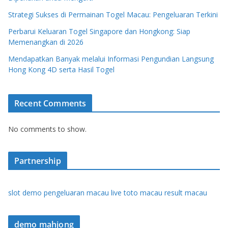
Strategi Sukses di Permainan Togel Macau: Pengeluaran Terkini
Perbarui Keluaran Togel Singapore dan Hongkong: Siap
Memenangkan di 2026
Mendapatkan Banyak melalui Informasi Pengundian Langsung
Hong Kong 4D serta Hasil Togel
Recent Comments
No comments to show.
Partnership
slot demo
pengeluaran macau
live toto macau
result macau
demo mahjong