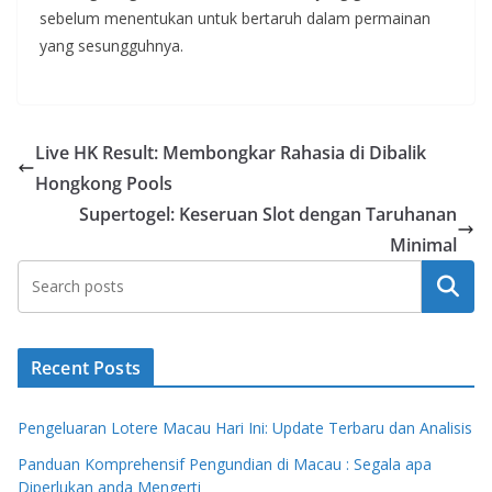
sebelum menentukan untuk bertaruh dalam permainan
yang sesungguhnya.
Live HK Result: Membongkar Rahasia di Dibalik
Hongkong Pools
Supertogel: Keseruan Slot dengan Taruhanan
Minimal
Search
Recent Posts
Pengeluaran Lotere Macau Hari Ini: Update Terbaru dan Analisis
Panduan Komprehensif Pengundian di Macau : Segala apa
Diperlukan anda Mengerti