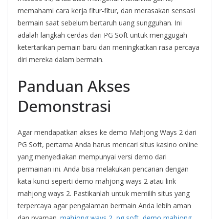
memahami cara kerja fitur-fitur, dan merasakan sensasi
bermain saat sebelum bertaruh uang sungguhan. Ini
adalah langkah cerdas dari PG Soft untuk menggugah
ketertarikan pemain baru dan meningkatkan rasa percaya
diri mereka dalam bermain.
Panduan Akses
Demonstrasi
Agar mendapatkan akses ke demo Mahjong Ways 2 dari
PG Soft, pertama Anda harus mencari situs kasino online
yang menyediakan mempunyai versi demo dari
permainan ini. Anda bisa melakukan pencarian dengan
kata kunci seperti demo mahjong ways 2 atau link
mahjong ways 2. Pastikanlah untuk memilih situs yang
terpercaya agar pengalaman bermain Anda lebih aman
dan nyaman.
mahjong ways 2, pg soft, demo mahjong