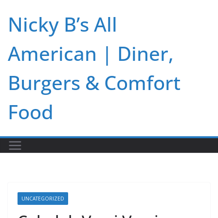
Skip
Nicky B’s All
to
content
American | Diner,
Burgers & Comfort
Food
UNCATEGORIZED