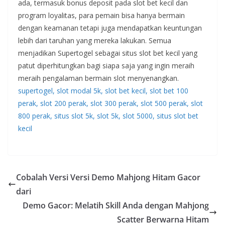
ada, termasuk bonus deposit pada slot bet kecil dan
program loyalitas, para pemain bisa hanya bermain
dengan keamanan tetapi juga mendapatkan keuntungan
lebih dari taruhan yang mereka lakukan. Semua
menjadikan Supertogel sebagai situs slot bet kecil yang
patut diperhitungkan bagi siapa saja yang ingin meraih
meraih pengalaman bermain slot menyenangkan.
supertogel, slot modal 5k, slot bet kecil, slot bet 100
perak, slot 200 perak, slot 300 perak, slot 500 perak, slot
800 perak, situs slot 5k, slot 5k, slot 5000, situs slot bet
kecil
Cobalah Versi Versi Demo Mahjong Hitam Gacor
dari
Demo Gacor: Melatih Skill Anda dengan Mahjong
Scatter Berwarna Hitam