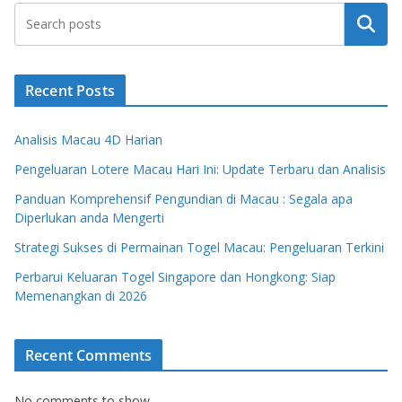
Search
Recent Posts
Analisis Macau 4D Harian
Pengeluaran Lotere Macau Hari Ini: Update Terbaru dan Analisis
Panduan Komprehensif Pengundian di Macau : Segala apa
Diperlukan anda Mengerti
Strategi Sukses di Permainan Togel Macau: Pengeluaran Terkini
Perbarui Keluaran Togel Singapore dan Hongkong: Siap
Memenangkan di 2026
Recent Comments
No comments to show.