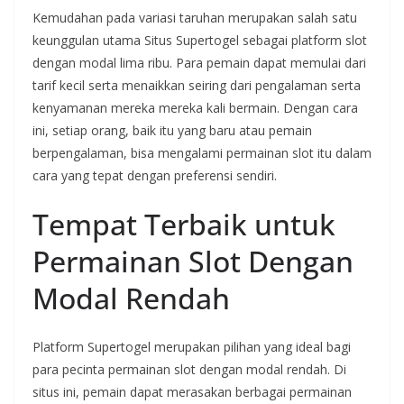
Kemudahan pada variasi taruhan merupakan salah satu
keunggulan utama Situs Supertogel sebagai platform slot
dengan modal lima ribu. Para pemain dapat memulai dari
tarif kecil serta menaikkan seiring dari pengalaman serta
kenyamanan mereka mereka kali bermain. Dengan cara
ini, setiap orang, baik itu yang baru atau pemain
berpengalaman, bisa mengalami permainan slot itu dalam
cara yang tepat dengan preferensi sendiri.
Tempat Terbaik untuk
Permainan Slot Dengan
Modal Rendah
Platform Supertogel merupakan pilihan yang ideal bagi
para pecinta permainan slot dengan modal rendah. Di
situs ini, pemain dapat merasakan berbagai permainan