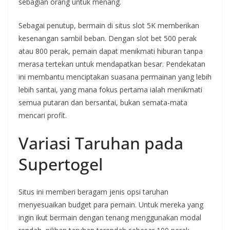
sebagian orang untuk menang.
Sebagai penutup, bermain di situs slot 5K memberikan
kesenangan sambil beban. Dengan slot bet 500 perak
atau 800 perak, pemain dapat menikmati hiburan tanpa
merasa tertekan untuk mendapatkan besar. Pendekatan
ini membantu menciptakan suasana permainan yang lebih
lebih santai, yang mana fokus pertama ialah menikmati
semua putaran dan bersantai, bukan semata-mata
mencari profit.
Variasi Taruhan pada
Supertogel
Situs ini memberi beragam jenis opsi taruhan
menyesuaikan budget para pemain. Untuk mereka yang
ingin ikut bermain dengan tenang menggunakan modal