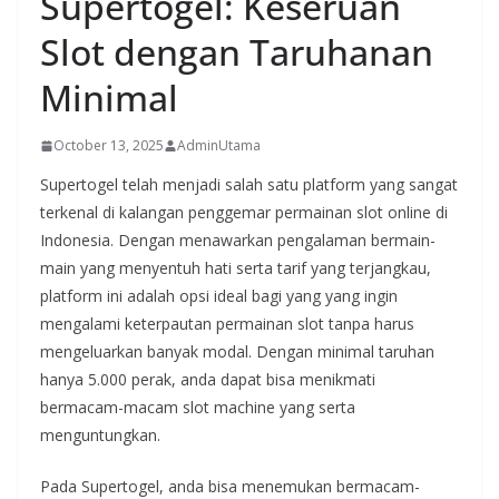
Supertogel: Keseruan
Slot dengan Taruhanan
Minimal
October 13, 2025
AdminUtama
Supertogel telah menjadi salah satu platform yang sangat
terkenal di kalangan penggemar permainan slot online di
Indonesia. Dengan menawarkan pengalaman bermain-
main yang menyentuh hati serta tarif yang terjangkau,
platform ini adalah opsi ideal bagi yang yang ingin
mengalami keterpautan permainan slot tanpa harus
mengeluarkan banyak modal. Dengan minimal taruhan
hanya 5.000 perak, anda dapat bisa menikmati
bermacam-macam slot machine yang serta
menguntungkan.
Pada Supertogel, anda bisa menemukan bermacam-