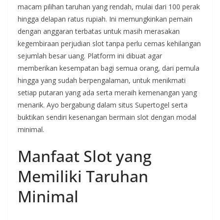
macam pilihan taruhan yang rendah, mulai dari 100 perak
hingga delapan ratus rupiah. Ini memungkinkan pemain
dengan anggaran terbatas untuk masih merasakan
kegembiraan perjudian slot tanpa perlu cemas kehilangan
sejumlah besar uang. Platform ini dibuat agar
memberikan kesempatan bagi semua orang, dari pemula
hingga yang sudah berpengalaman, untuk menikmati
setiap putaran yang ada serta meraih kemenangan yang
menarik. Ayo bergabung dalam situs Supertogel serta
buktikan sendiri kesenangan bermain slot dengan modal
minimal.
Manfaat Slot yang
Memiliki Taruhan
Minimal